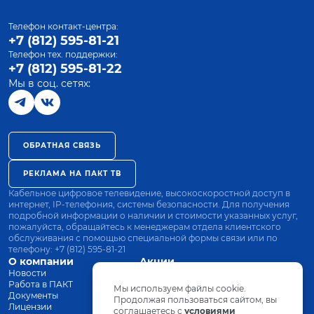
Телефон контакт-центра:
+7 (812) 595-81-21
Телефон тех. поддержки:
+7 (812) 595-81-22
Мы в соц. сетях:
ОБРАТНАЯ СВЯЗЬ
РЕКЛАМА НА ПАКТ ТВ
Кабельное цифровое телевидение, высокоскоростной доступ в
интернет, IP-телефония, системы безопасности. Для получения
подробной информации о наличии и стоимости указанных услуг,
пожалуйста, обращайтесь к менеджерам отдела клиентского
обслуживания с помощью специальной формы связи или по
телефону:
+7 (812) 595-81-21
О компании
Акции
Новости
Все тарифы
Работа в ПАКТ
Оплата
Мы используем файлы cookie.
Документы
Оборудование
Продолжая пользоваться сайтом, вы
Лицензии
соглашаетесь с
Заявка на подключение
условиями