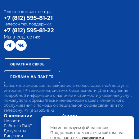
Телефон контакт-центра:
+7 (812) 595-81-21
Телефон тех. поддержки:
+7 (812) 595-81-22
Мы в соц. сетях:
ОБРАТНАЯ СВЯЗЬ
РЕКЛАМА НА ПАКТ ТВ
Кабельное цифровое телевидение, высокоскоростной доступ в
интернет, IP-телефония, системы безопасности. Для получения
подробной информации о наличии и стоимости указанных услуг,
пожалуйста, обращайтесь к менеджерам отдела клиентского
обслуживания с помощью специальной формы связи или по
телефону:
+7 (812) 595-81-21
О компании
Акции
Новости
Все тарифы
Работа в ПАКТ
Оплата
Мы используем файлы cookie.
Документы
Оборудование
Продолжая пользоваться сайтом, вы
Лицензии
соглашаетесь с
Заявка на подключение
условиями