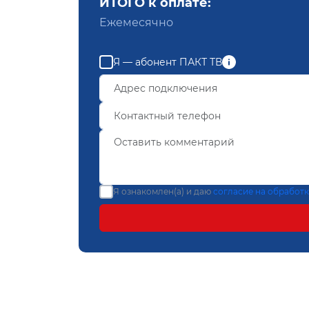
ИТОГО к оплате:
Ежемесячно
Я — абонент ПАКТ ТВ
Я ознакомлен(а) и даю
согласие на обработ