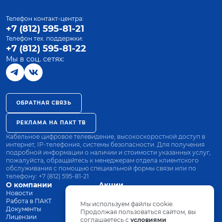
Телефон контакт-центра:
+7 (812) 595-81-21
Телефон тех. поддержки:
+7 (812) 595-81-22
Мы в соц. сетях:
ОБРАТНАЯ СВЯЗЬ
РЕКЛАМА НА ПАКТ ТВ
Кабельное цифровое телевидение, высокоскоростной доступ в
интернет, IP-телефония, системы безопасности. Для получения
подробной информации о наличии и стоимости указанных услуг,
пожалуйста, обращайтесь к менеджерам отдела клиентского
обслуживания с помощью специальной формы связи или по
телефону:
+7 (812) 595-81-21
О компании
Акции
Новости
Все тарифы
Работа в ПАКТ
Оплата
Мы используем файлы cookie.
Документы
Оборудование
Продолжая пользоваться сайтом, вы
Лицензии
соглашаетесь с
Заявка на подключение
условиями