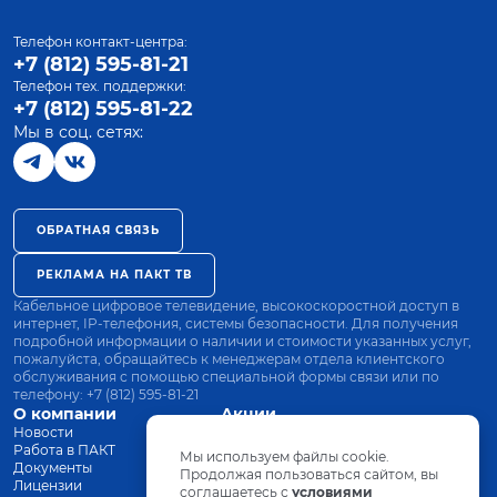
Телефон контакт-центра:
+7 (812) 595-81-21
Телефон тех. поддержки:
+7 (812) 595-81-22
Мы в соц. сетях:
ОБРАТНАЯ СВЯЗЬ
РЕКЛАМА НА ПАКТ ТВ
Кабельное цифровое телевидение, высокоскоростной доступ в
интернет, IP-телефония, системы безопасности. Для получения
подробной информации о наличии и стоимости указанных услуг,
пожалуйста, обращайтесь к менеджерам отдела клиентского
обслуживания с помощью специальной формы связи или по
телефону:
+7 (812) 595-81-21
О компании
Акции
Новости
Все тарифы
Работа в ПАКТ
Оплата
Мы используем файлы cookie.
Документы
Оборудование
Продолжая пользоваться сайтом, вы
Лицензии
соглашаетесь с
Заявка на подключение
условиями