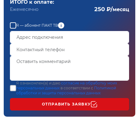
ИТОГО к оплате:
250 ₽/
Ежемесячно
месяц
Я — абонент ПАКТ ТВ
Я ознакомлен(а) и даю
согласие на обработку моих
персональных данных
в соответствии с
Политикой
обработки и защиты персональных данных
ОТПРАВИТЬ ЗАЯВКУ