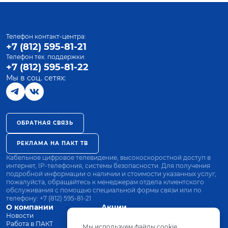
Телефон контакт-центра:
+7 (812) 595-81-21
Телефон тех. поддержки:
+7 (812) 595-81-22
Мы в соц. сетях:
ОБРАТНАЯ СВЯЗЬ
РЕКЛАМА НА ПАКТ ТВ
Кабельное цифровое телевидение, высокоскоростной доступ в
интернет, IP-телефония, системы безопасности. Для получения
подробной информации о наличии и стоимости указанных услуг,
пожалуйста, обращайтесь к менеджерам отдела клиентского
обслуживания с помощью специальной формы связи или по
телефону:
+7 (812) 595-81-21
О компании
Акции
Новости
Все тарифы
Работа в ПАКТ
Оплата
Мы используем файлы cookie.