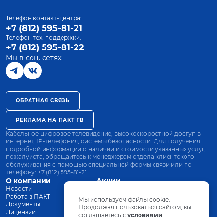
Телефон контакт-центра:
+7 (812) 595-81-21
Телефон тех. поддержки:
+7 (812) 595-81-22
Мы в соц. сетях:
ОБРАТНАЯ СВЯЗЬ
РЕКЛАМА НА ПАКТ ТВ
Кабельное цифровое телевидение, высокоскоростной доступ в
интернет, IP-телефония, системы безопасности. Для получения
подробной информации о наличии и стоимости указанных услуг,
пожалуйста, обращайтесь к менеджерам отдела клиентского
обслуживания с помощью специальной формы связи или по
телефону:
+7 (812) 595-81-21
О компании
Акции
Новости
Все тарифы
Работа в ПАКТ
Оплата
Мы используем файлы cookie.
Документы
Оборудование
Продолжая пользоваться сайтом, вы
Лицензии
соглашаетесь с
Заявка на подключение
условиями