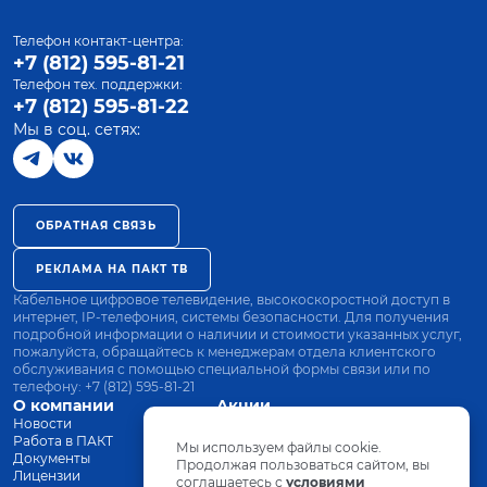
Телефон контакт-центра:
+7 (812) 595-81-21
Телефон тех. поддержки:
+7 (812) 595-81-22
Мы в соц. сетях:
ОБРАТНАЯ СВЯЗЬ
РЕКЛАМА НА ПАКТ ТВ
Кабельное цифровое телевидение, высокоскоростной доступ в
интернет, IP-телефония, системы безопасности. Для получения
подробной информации о наличии и стоимости указанных услуг,
пожалуйста, обращайтесь к менеджерам отдела клиентского
обслуживания с помощью специальной формы связи или по
телефону:
+7 (812) 595-81-21
О компании
Акции
Новости
Все тарифы
Работа в ПАКТ
Оплата
Мы используем файлы cookie.
Документы
Оборудование
Продолжая пользоваться сайтом, вы
Лицензии
соглашаетесь с
Заявка на подключение
условиями