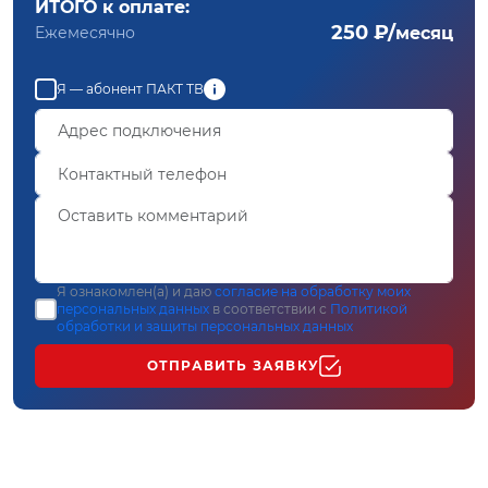
ИТОГО к оплате:
250 ₽/
Ежемесячно
месяц
Я — абонент ПАКТ ТВ
Я ознакомлен(а) и даю
согласие на обработку моих
персональных данных
в соответствии с
Политикой
обработки и защиты персональных данных
ОТПРАВИТЬ ЗАЯВКУ