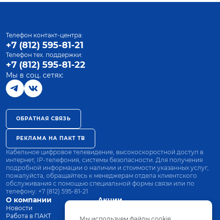
Телефон контакт-центра:
+7 (812) 595-81-21
Телефон тех. поддержки:
+7 (812) 595-81-22
Мы в соц. сетях:
ОБРАТНАЯ СВЯЗЬ
РЕКЛАМА НА ПАКТ ТВ
Кабельное цифровое телевидение, высокоскоростной доступ в
интернет, IP-телефония, системы безопасности. Для получения
подробной информации о наличии и стоимости указанных услуг,
пожалуйста, обращайтесь к менеджерам отдела клиентского
обслуживания с помощью специальной формы связи или по
телефону:
+7 (812) 595-81-21
О компании
Акции
Новости
Все тарифы
Работа в ПАКТ
Оплата
Мы используем файлы cookie.