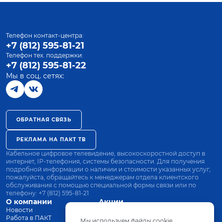
Телефон контакт-центра:
+7 (812) 595-81-21
Телефон тех. поддержки:
+7 (812) 595-81-22
Мы в соц. сетях:
ОБРАТНАЯ СВЯЗЬ
РЕКЛАМА НА ПАКТ ТВ
Кабельное цифровое телевидение, высокоскоростной доступ в
интернет, IP-телефония, системы безопасности. Для получения
подробной информации о наличии и стоимости указанных услуг,
пожалуйста, обращайтесь к менеджерам отдела клиентского
обслуживания с помощью специальной формы связи или по
телефону:
+7 (812) 595-81-21
О компании
Акции
Новости
Все тарифы
Работа в ПАКТ
Оплата
Мы используем файлы cookie.