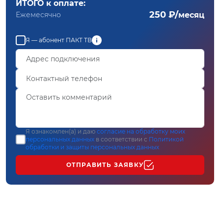
ИТОГО к оплате:
250 ₽/
Ежемесячно
месяц
Я — абонент ПАКТ ТВ
Я ознакомлен(а) и даю
согласие на обработку моих
персональных данных
в соответствии с
Политикой
обработки и защиты персональных данных
ОТПРАВИТЬ ЗАЯВКУ