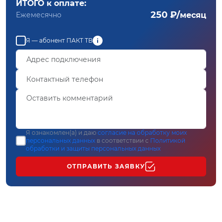
ИТОГО к оплате:
250 ₽/
Ежемесячно
месяц
Я — абонент ПАКТ ТВ
Я ознакомлен(а) и даю
согласие на обработку моих
персональных данных
в соответствии с
Политикой
обработки и защиты персональных данных
ОТПРАВИТЬ ЗАЯВКУ