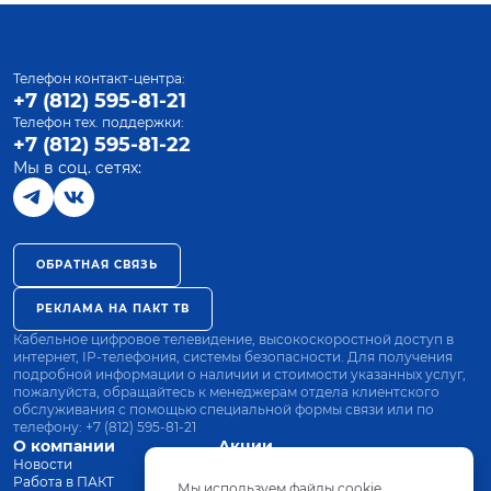
Телефон контакт-центра:
+7 (812) 595-81-21
Телефон тех. поддержки:
+7 (812) 595-81-22
Мы в соц. сетях:
ОБРАТНАЯ СВЯЗЬ
РЕКЛАМА НА ПАКТ ТВ
Кабельное цифровое телевидение, высокоскоростной доступ в
интернет, IP-телефония, системы безопасности. Для получения
подробной информации о наличии и стоимости указанных услуг,
пожалуйста, обращайтесь к менеджерам отдела клиентского
обслуживания с помощью специальной формы связи или по
телефону:
+7 (812) 595-81-21
О компании
Акции
Новости
Все тарифы
Работа в ПАКТ
Оплата
Мы используем файлы cookie.