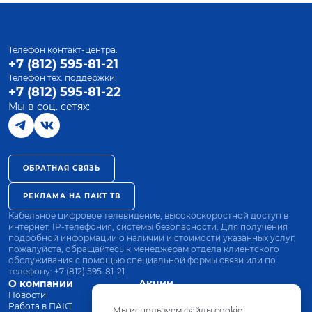
Телефон контакт-центра:
+7 (812) 595-81-21
Телефон тех. поддержки:
+7 (812) 595-81-22
Мы в соц. сетях:
ОБРАТНАЯ СВЯЗЬ
РЕКЛАМА НА ПАКТ ТВ
Кабельное цифровое телевидение, высокоскоростной доступ в
интернет, IP-телефония, системы безопасности. Для получения
подробной информации о наличии и стоимости указанных услуг,
пожалуйста, обращайтесь к менеджерам отдела клиентского
обслуживания с помощью специальной формы связи или по
телефону:
+7 (812) 595-81-21
О компании
Акции
Новости
Все тарифы
Работа в ПАКТ
Оплата
Мы используем файлы cookie.