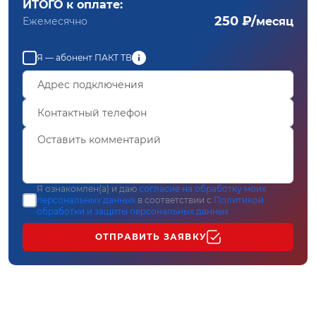
ИТОГО к оплате:
250 ₽/
Ежемесячно
месяц
Я — абонент ПАКТ ТВ
Я ознакомлен(а) и даю
согласие на обработку моих
персональных данных
в соответствии с
Политикой
обработки и защиты персональных данных
ОТПРАВИТЬ ЗАЯВКУ