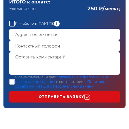
ИТОГО к оплате:
250 ₽/
Ежемесячно
месяц
Я — абонент ПАКТ ТВ
Я ознакомлен(а) и даю
согласие на обработку моих
персональных данных
в соответствии с
Политикой
обработки и защиты персональных данных
ОТПРАВИТЬ ЗАЯВКУ