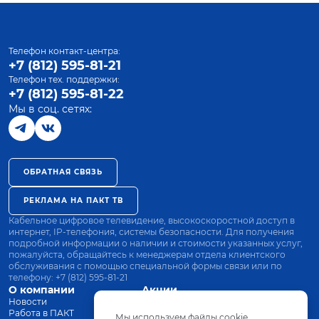
Телефон контакт-центра:
+7 (812) 595-81-21
Телефон тех. поддержки:
+7 (812) 595-81-22
Мы в соц. сетях:
ОБРАТНАЯ СВЯЗЬ
РЕКЛАМА НА ПАКТ ТВ
Кабельное цифровое телевидение, высокоскоростной доступ в
интернет, IP-телефония, системы безопасности. Для получения
подробной информации о наличии и стоимости указанных услуг,
пожалуйста, обращайтесь к менеджерам отдела клиентского
обслуживания с помощью специальной формы связи или по
телефону:
+7 (812) 595-81-21
О компании
Акции
Новости
Все тарифы
Работа в ПАКТ
Оплата
Мы используем файлы cookie.