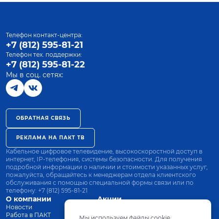
Телефон контакт-центра:
+7 (812) 595-81-21
Телефон тех. поддержки:
+7 (812) 595-81-22
Мы в соц. сетях:
ОБРАТНАЯ СВЯЗЬ
РЕКЛАМА НА ПАКТ ТВ
Кабельное цифровое телевидение, высокоскоростной доступ в
интернет, IP-телефония, системы безопасности. Для получения
подробной информации о наличии и стоимости указанных услуг,
пожалуйста, обращайтесь к менеджерам отдела клиентского
обслуживания с помощью специальной формы связи или по
телефону:
+7 (812) 595-81-21
О компании
Акции
Новости
Все тарифы
Работа в ПАКТ
Оплата
Мы используем файлы cookie.