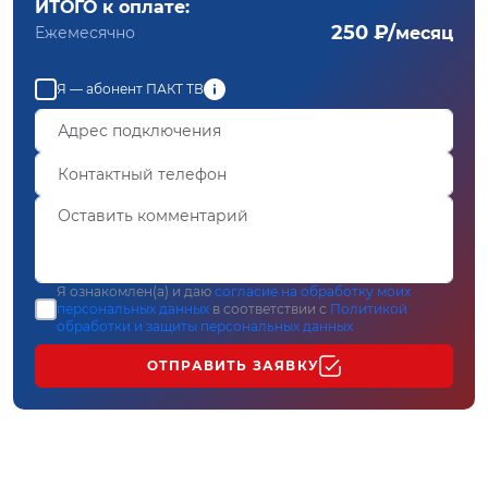
ИТОГО к оплате:
250 ₽/
Ежемесячно
месяц
Я — абонент ПАКТ ТВ
Я ознакомлен(а) и даю
согласие на обработку моих
персональных данных
в соответствии с
Политикой
обработки и защиты персональных данных
ОТПРАВИТЬ ЗАЯВКУ