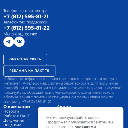
Телефон контакт-центра:
+7 (812) 595-81-21
Телефон тех. поддержки:
+7 (812) 595-81-22
Мы в соц. сетях:
ОБРАТНАЯ СВЯЗЬ
РЕКЛАМА НА ПАКТ ТВ
Кабельное цифровое телевидение, высокоскоростной доступ в
интернет, IP-телефония, системы безопасности. Для получения
подробной информации о наличии и стоимости указанных услуг,
пожалуйста, обращайтесь к менеджерам отдела клиентского
обслуживания с помощью специальной формы связи или по
телефону:
+7 (812) 595-81-21
О компании
Акции
Новости
Все тарифы
Работа в ПАКТ
Оплата
Мы используем файлы cookie.
Документы
Оборудование
Продолжая пользоваться сайтом, вы
Лицензии
соглашаетесь с
Заявка на подключение
условиями