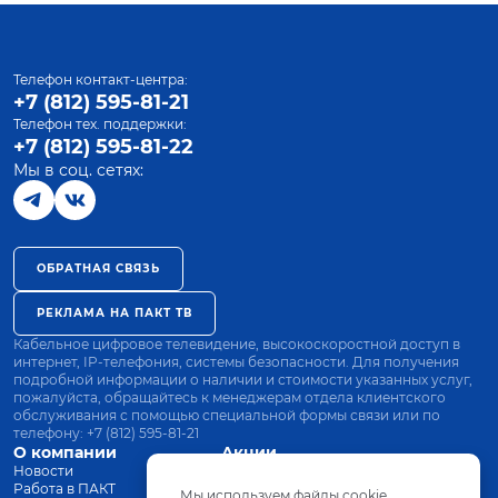
Телефон контакт-центра:
+7 (812) 595-81-21
Телефон тех. поддержки:
+7 (812) 595-81-22
Мы в соц. сетях:
ОБРАТНАЯ СВЯЗЬ
РЕКЛАМА НА ПАКТ ТВ
Кабельное цифровое телевидение, высокоскоростной доступ в
интернет, IP-телефония, системы безопасности. Для получения
подробной информации о наличии и стоимости указанных услуг,
пожалуйста, обращайтесь к менеджерам отдела клиентского
обслуживания с помощью специальной формы связи или по
телефону:
+7 (812) 595-81-21
О компании
Акции
Новости
Все тарифы
Работа в ПАКТ
Оплата
Мы используем файлы cookie.