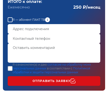
ИТОГО к оплате:
250 ₽/
Ежемесячно
месяц
Я — абонент ПАКТ ТВ
Я ознакомлен(а) и даю
согласие на обработку моих
персональных данных
в соответствии с
Политикой
обработки и защиты персональных данных
ОТПРАВИТЬ ЗАЯВКУ