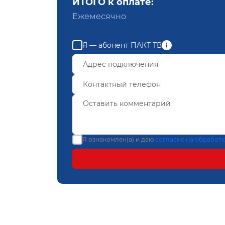
ИТОГО к оплате:
Ежемесячно
Я — абонент ПАКТ ТВ
Я ознакомлен(а) и даю
согласие на обработ