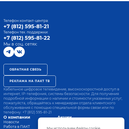
Телефон контакт-центра:
+7 (812) 595-81-21
Телефон тех. поддержки:
+7 (812) 595-81-22
Мы в соц. сетях:
ОБРАТНАЯ СВЯЗЬ
РЕКЛАМА НА ПАКТ ТВ
Кабельное цифровое телевидение, высокоскоростной доступ в
интернет, IP-телефония, системы безопасности. Для получения
подробной информации о наличии и стоимости указанных услуг,
пожалуйста, обращайтесь к менеджерам отдела клиентского
обслуживания с помощью специальной формы связи или по
телефону:
+7 (812) 595-81-21
О компании
Акции
Новости
Все тарифы
Работа в ПАКТ
Оплата
Мы используем файлы cookie.