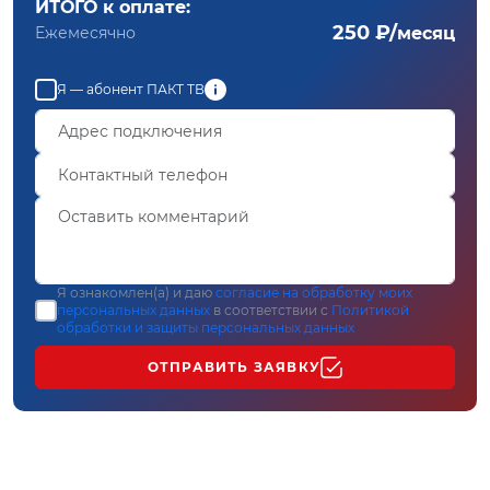
ИТОГО к оплате:
250 ₽/
Ежемесячно
месяц
Я — абонент ПАКТ ТВ
Я ознакомлен(а) и даю
согласие на обработку моих
персональных данных
в соответствии с
Политикой
обработки и защиты персональных данных
ОТПРАВИТЬ ЗАЯВКУ