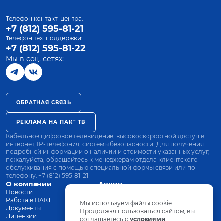
Телефон контакт-центра:
+7 (812) 595-81-21
Телефон тех. поддержки:
+7 (812) 595-81-22
Мы в соц. сетях:
ОБРАТНАЯ СВЯЗЬ
РЕКЛАМА НА ПАКТ ТВ
Кабельное цифровое телевидение, высокоскоростной доступ в
интернет, IP-телефония, системы безопасности. Для получения
подробной информации о наличии и стоимости указанных услуг,
пожалуйста, обращайтесь к менеджерам отдела клиентского
обслуживания с помощью специальной формы связи или по
телефону:
+7 (812) 595-81-21
О компании
Акции
Новости
Все тарифы
Работа в ПАКТ
Оплата
Мы используем файлы cookie.
Документы
Оборудование
Продолжая пользоваться сайтом, вы
Лицензии
соглашаетесь с
Заявка на подключение
условиями