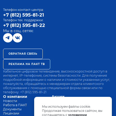
Телефон контакт-центра:
+7 (812) 595-81-21
Телефон тех. поддержки:
+7 (812) 595-81-22
Мы в соц. сетях:
ОБРАТНАЯ СВЯЗЬ
РЕКЛАМА НА ПАКТ ТВ
Кабельное цифровое телевидение, высокоскоростной доступ в
интернет, IP-телефония, системы безопасности. Для получения
подробной информации о наличии и стоимости указанных услуг,
пожалуйста, обращайтесь к менеджерам отдела клиентского
обслуживания с помощью специальной формы связи или по
телефону:
+7 (812) 595-81-21
О компании
Акции
Новости
Все тарифы
Работа в ПАКТ
Оплата
Мы используем файлы cookie.
Документы
Оборудование
Продолжая пользоваться сайтом, вы
Лицензии
соглашаетесь с
Заявка на подключение
условиями