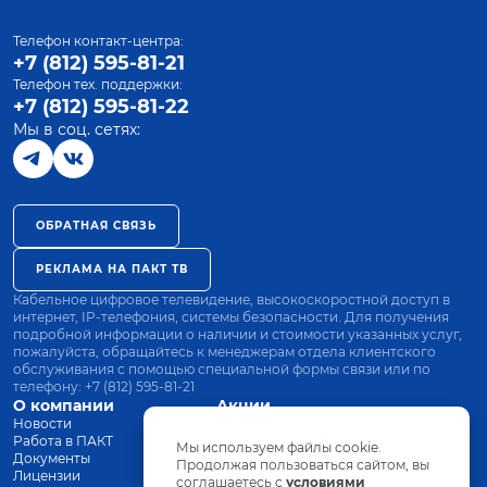
Телефон контакт-центра:
+7 (812) 595-81-21
Телефон тех. поддержки:
+7 (812) 595-81-22
Мы в соц. сетях:
ОБРАТНАЯ СВЯЗЬ
РЕКЛАМА НА ПАКТ ТВ
Кабельное цифровое телевидение, высокоскоростной доступ в
интернет, IP-телефония, системы безопасности. Для получения
подробной информации о наличии и стоимости указанных услуг,
пожалуйста, обращайтесь к менеджерам отдела клиентского
обслуживания с помощью специальной формы связи или по
телефону:
+7 (812) 595-81-21
О компании
Акции
Новости
Все тарифы
Работа в ПАКТ
Оплата
Мы используем файлы cookie.
Документы
Оборудование
Продолжая пользоваться сайтом, вы
Лицензии
соглашаетесь с
Заявка на подключение
условиями