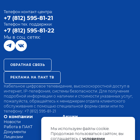
Телефон контакт-центра:
+7 (812) 595-81-21
Телефон тех. поддержки:
+7 (812) 595-81-22
Мы в соц. сетях:
ОБРАТНАЯ СВЯЗЬ
РЕКЛАМА НА ПАКТ ТВ
Кабельное цифровое телевидение, высокоскоростной доступ в
интернет, IP-телефония, системы безопасности. Для получения
подробной информации о наличии и стоимости указанных услуг,
пожалуйста, обращайтесь к менеджерам отдела клиентского
обслуживания с помощью специальной формы связи или по
телефону:
+7 (812) 595-81-21
О компании
Акции
Новости
Все тарифы
Работа в ПАКТ
Оплата
Мы используем файлы cookie.
Документы
Оборудование
Продолжая пользоваться сайтом, вы
Лицензии
соглашаетесь с
Заявка на подключение
условиями