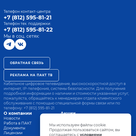
Телефон контакт-центра:
+7 (812) 595-81-21
Телефон тех. поддержки:
+7 (812) 595-81-22
Мы в соц. сетях:
ОБРАТНАЯ СВЯЗЬ
РЕКЛАМА НА ПАКТ ТВ
Кабельное цифровое телевидение, высокоскоростной доступ в
интернет, IP-телефония, системы безопасности. Для получения
подробной информации о наличии и стоимости указанных услуг,
пожалуйста, обращайтесь к менеджерам отдела клиентского
обслуживания с помощью специальной формы связи или по
телефону:
+7 (812) 595-81-21
О компании
Акции
Новости
Все тарифы
Работа в ПАКТ
Оплата
Мы используем файлы cookie.
Документы
Оборудование
Продолжая пользоваться сайтом, вы
Лицензии
соглашаетесь с
Заявка на подключение
условиями