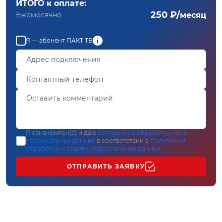
ИТОГО к оплате:
250 ₽/
Ежемесячно
месяц
Я — абонент ПАКТ ТВ
Я ознакомлен(а) и даю
согласие на обработку моих
персональных данных
в соответствии с
Политикой
обработки и защиты персональных данных
ОТПРАВИТЬ ЗАЯВКУ