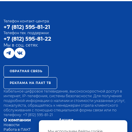
Телефон контакт-центра:
+7 (812) 595-81-21
Телефон тех. поддержки:
+7 (812) 595-81-22
Мы в соц. сетях:
ОБРАТНАЯ СВЯЗЬ
РЕКЛАМА НА ПАКТ ТВ
Кабельное цифровое телевидение, высокоскоростной доступ в
интернет, IP-телефония, системы безопасности. Для получения
подробной информации о наличии и стоимости указанных услуг,
пожалуйста, обращайтесь к менеджерам отдела клиентского
обслуживания с помощью специальной формы связи или по
телефону:
+7 (812) 595-81-21
О компании
Акции
Новости
Все тарифы
Работа в ПАКТ
Оплата
Мы используем файлы cookie.