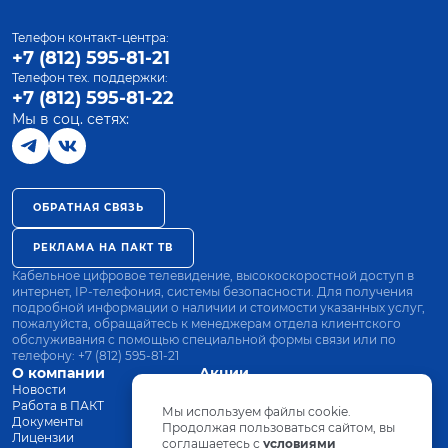
Телефон контакт-центра:
+7 (812) 595-81-21
Телефон тех. поддержки:
+7 (812) 595-81-22
Мы в соц. сетях:
ОБРАТНАЯ СВЯЗЬ
РЕКЛАМА НА ПАКТ ТВ
Кабельное цифровое телевидение, высокоскоростной доступ в
интернет, IP-телефония, системы безопасности. Для получения
подробной информации о наличии и стоимости указанных услуг,
пожалуйста, обращайтесь к менеджерам отдела клиентского
обслуживания с помощью специальной формы связи или по
телефону:
+7 (812) 595-81-21
О компании
Акции
Новости
Все тарифы
Работа в ПАКТ
Оплата
Мы используем файлы cookie.
Документы
Оборудование
Продолжая пользоваться сайтом, вы
Лицензии
соглашаетесь с
Заявка на подключение
условиями