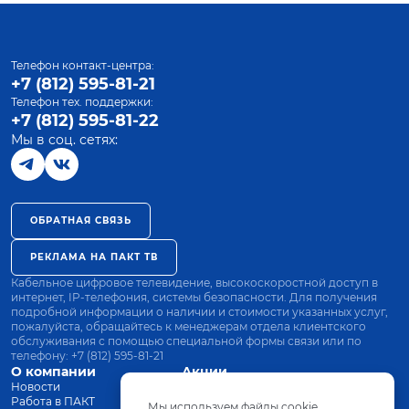
Телефон контакт-центра:
+7 (812) 595-81-21
Телефон тех. поддержки:
+7 (812) 595-81-22
Мы в соц. сетях:
ОБРАТНАЯ СВЯЗЬ
РЕКЛАМА НА ПАКТ ТВ
Кабельное цифровое телевидение, высокоскоростной доступ в
интернет, IP-телефония, системы безопасности. Для получения
подробной информации о наличии и стоимости указанных услуг,
пожалуйста, обращайтесь к менеджерам отдела клиентского
обслуживания с помощью специальной формы связи или по
телефону:
+7 (812) 595-81-21
О компании
Акции
Новости
Все тарифы
Работа в ПАКТ
Оплата
Мы используем файлы cookie.