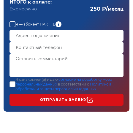
ИТОГО к оплате:
250 ₽/
Ежемесячно
месяц
Я — абонент ПАКТ ТВ
Я ознакомлен(а) и даю
согласие на обработку моих
персональных данных
в соответствии с
Политикой
обработки и защиты персональных данных
ОТПРАВИТЬ ЗАЯВКУ