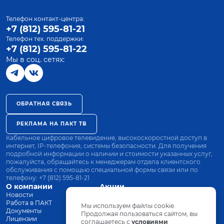
Телефон контакт-центра:
+7 (812) 595-81-21
Телефон тех. поддержки:
+7 (812) 595-81-22
Мы в соц. сетях:
ОБРАТНАЯ СВЯЗЬ
РЕКЛАМА НА ПАКТ ТВ
Кабельное цифровое телевидение, высокоскоростной доступ в
интернет, IP-телефония, системы безопасности. Для получения
подробной информации о наличии и стоимости указанных услуг,
пожалуйста, обращайтесь к менеджерам отдела клиентского
обслуживания с помощью специальной формы связи или по
телефону:
+7 (812) 595-81-21
О компании
Акции
Новости
Все тарифы
Работа в ПАКТ
Оплата
Мы используем файлы cookie.
Документы
Оборудование
Продолжая пользоваться сайтом, вы
Лицензии
соглашаетесь с
Заявка на подключение
условиями