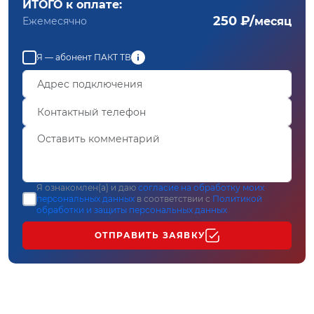
ИТОГО к оплате:
250 ₽/
Ежемесячно
месяц
Я — абонент ПАКТ ТВ
Я ознакомлен(а) и даю
согласие на обработку моих
персональных данных
в соответствии с
Политикой
обработки и защиты персональных данных
ОТПРАВИТЬ ЗАЯВКУ