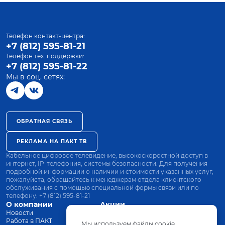
Телефон контакт-центра:
+7 (812) 595-81-21
Телефон тех. поддержки:
+7 (812) 595-81-22
Мы в соц. сетях:
ОБРАТНАЯ СВЯЗЬ
РЕКЛАМА НА ПАКТ ТВ
Кабельное цифровое телевидение, высокоскоростной доступ в
интернет, IP-телефония, системы безопасности. Для получения
подробной информации о наличии и стоимости указанных услуг,
пожалуйста, обращайтесь к менеджерам отдела клиентского
обслуживания с помощью специальной формы связи или по
телефону:
+7 (812) 595-81-21
О компании
Акции
Новости
Все тарифы
Работа в ПАКТ
Оплата
Мы используем файлы cookie.