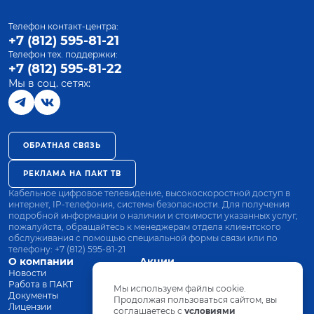
Телефон контакт-центра:
+7 (812) 595-81-21
Телефон тех. поддержки:
+7 (812) 595-81-22
Мы в соц. сетях:
ОБРАТНАЯ СВЯЗЬ
РЕКЛАМА НА ПАКТ ТВ
Кабельное цифровое телевидение, высокоскоростной доступ в
интернет, IP-телефония, системы безопасности. Для получения
подробной информации о наличии и стоимости указанных услуг,
пожалуйста, обращайтесь к менеджерам отдела клиентского
обслуживания с помощью специальной формы связи или по
телефону:
+7 (812) 595-81-21
О компании
Акции
Новости
Все тарифы
Работа в ПАКТ
Оплата
Мы используем файлы cookie.
Документы
Оборудование
Продолжая пользоваться сайтом, вы
Лицензии
соглашаетесь с
Заявка на подключение
условиями