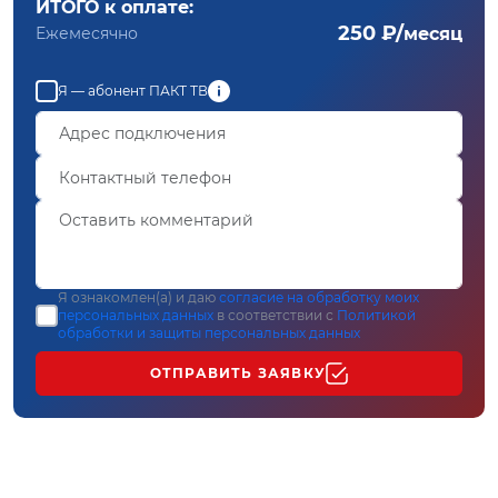
ИТОГО к оплате:
250 ₽/
Ежемесячно
месяц
Я — абонент ПАКТ ТВ
Я ознакомлен(а) и даю
согласие на обработку моих
персональных данных
в соответствии с
Политикой
обработки и защиты персональных данных
ОТПРАВИТЬ ЗАЯВКУ