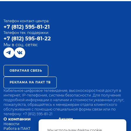
Телефон контакт-центра:
+7 (812) 595-81-21
Телефон тех. поддержки:
+7 (812) 595-81-22
Мы в соц. сетях:
ОБРАТНАЯ СВЯЗЬ
РЕКЛАМА НА ПАКТ ТВ
Кабельное цифровое телевидение, высокоскоростной доступ в
интернет, IP-телефония, системы безопасности. Для получения
подробной информации о наличии и стоимости указанных услуг,
пожалуйста, обращайтесь к менеджерам отдела клиентского
обслуживания с помощью специальной формы связи или по
телефону:
+7 (812) 595-81-21
О компании
Акции
Новости
Все тарифы
Работа в ПАКТ
Оплата
Мы используем файлы cookie.