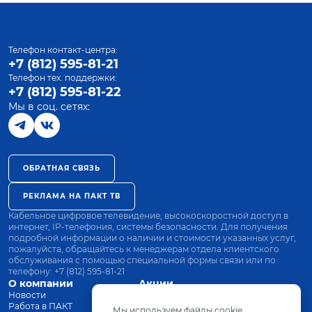
Телефон контакт-центра:
+7 (812) 595-81-21
Телефон тех. поддержки:
+7 (812) 595-81-22
Мы в соц. сетях:
ОБРАТНАЯ СВЯЗЬ
РЕКЛАМА НА ПАКТ ТВ
Кабельное цифровое телевидение, высокоскоростной доступ в
интернет, IP-телефония, системы безопасности. Для получения
подробной информации о наличии и стоимости указанных услуг,
пожалуйста, обращайтесь к менеджерам отдела клиентского
обслуживания с помощью специальной формы связи или по
телефону:
+7 (812) 595-81-21
О компании
Акции
Новости
Все тарифы
Работа в ПАКТ
Оплата
Мы используем файлы cookie.