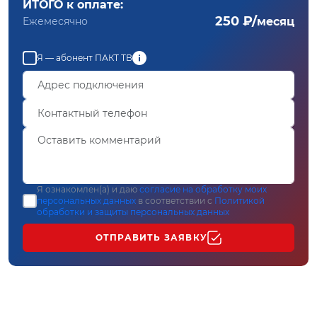
ИТОГО к оплате:
250 ₽/
Ежемесячно
месяц
Я — абонент ПАКТ ТВ
Я ознакомлен(а) и даю
согласие на обработку моих
персональных данных
в соответствии с
Политикой
обработки и защиты персональных данных
ОТПРАВИТЬ ЗАЯВКУ