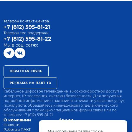
Телефон контакт-центра:
+7 (812) 595-81-21
Телефон тех. поддержки:
+7 (812) 595-81-22
Мы в соц. сетях:
ОБРАТНАЯ СВЯЗЬ
РЕКЛАМА НА ПАКТ ТВ
Кабельное цифровое телевидение, высокоскоростной доступ в
интернет, IP-телефония, системы безопасности. Для получения
подробной информации о наличии и стоимости указанных услуг,
пожалуйста, обращайтесь к менеджерам отдела клиентского
обслуживания с помощью специальной формы связи или по
телефону:
+7 (812) 595-81-21
О компании
Акции
Новости
Все тарифы
Работа в ПАКТ
Оплата
Мы используем файлы cookie.