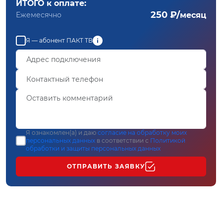
ИТОГО к оплате:
250 ₽/
Ежемесячно
месяц
Я — абонент ПАКТ ТВ
Я ознакомлен(а) и даю
согласие на обработку моих
персональных данных
в соответствии с
Политикой
обработки и защиты персональных данных
ОТПРАВИТЬ ЗАЯВКУ