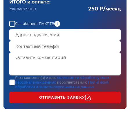
ИТОГО к оплате:
250 ₽/
Ежемесячно
месяц
Я — абонент ПАКТ ТВ
Я ознакомлен(а) и даю
согласие на обработку моих
персональных данных
в соответствии с
Политикой
обработки и защиты персональных данных
ОТПРАВИТЬ ЗАЯВКУ