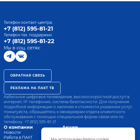
Телефон контакт-центра:
+7 (812) 595-81-21
Телефон тех. поддержки:
+7 (812) 595-81-22
Мы в соц. сетях:
ОБРАТНАЯ СВЯЗЬ
РЕКЛАМА НА ПАКТ ТВ
Кабельное цифровое телевидение, высокоскоростной доступ в
интернет, IP-телефония, системы безопасности. Для получения
подробной информации о наличии и стоимости указанных услуг,
пожалуйста, обращайтесь к менеджерам отдела клиентского
обслуживания с помощью специальной формы связи или по
телефону:
+7 (812) 595-81-21
О компании
Акции
Новости
Все тарифы
Работа в ПАКТ
Оплата
Мы используем файлы cookie.