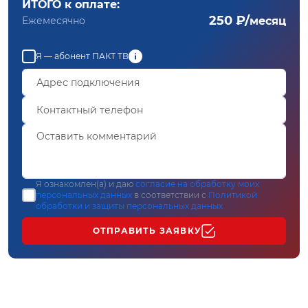
ИТОГО к оплате:
250 ₽/
Ежемесячно
месяц
Я — абонент ПАКТ ТВ
Я ознакомлен(а) и даю
согласие на обработку моих
персональных данных
в соответствии с
Политикой
обработки и защиты персональных данных
ОТПРАВИТЬ ЗАЯВКУ