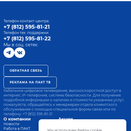
Телефон контакт-центра:
+7 (812) 595-81-21
Телефон тех. поддержки:
+7 (812) 595-81-22
Мы в соц. сетях:
ОБРАТНАЯ СВЯЗЬ
РЕКЛАМА НА ПАКТ ТВ
Кабельное цифровое телевидение, высокоскоростной доступ в
интернет, IP-телефония, системы безопасности. Для получения
подробной информации о наличии и стоимости указанных услуг,
пожалуйста, обращайтесь к менеджерам отдела клиентского
обслуживания с помощью специальной формы связи или по
телефону:
+7 (812) 595-81-21
О компании
Акции
Новости
Все тарифы
Работа в ПАКТ
Оплата
Мы используем файлы cookie.