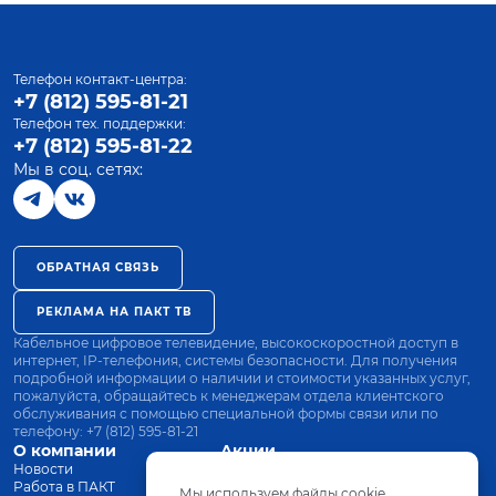
Телефон контакт-центра:
+7 (812) 595-81-21
Телефон тех. поддержки:
+7 (812) 595-81-22
Мы в соц. сетях:
ОБРАТНАЯ СВЯЗЬ
РЕКЛАМА НА ПАКТ ТВ
Кабельное цифровое телевидение, высокоскоростной доступ в
интернет, IP-телефония, системы безопасности. Для получения
подробной информации о наличии и стоимости указанных услуг,
пожалуйста, обращайтесь к менеджерам отдела клиентского
обслуживания с помощью специальной формы связи или по
телефону:
+7 (812) 595-81-21
О компании
Акции
Новости
Все тарифы
Работа в ПАКТ
Оплата
Мы используем файлы cookie.