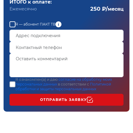
ИТОГО к оплате:
250 ₽/
Ежемесячно
месяц
Я — абонент ПАКТ ТВ
Я ознакомлен(а) и даю
согласие на обработку моих
персональных данных
в соответствии с
Политикой
обработки и защиты персональных данных
ОТПРАВИТЬ ЗАЯВКУ