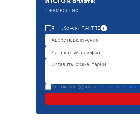
ИТОГО к оплате:
Ежемесячно
Я — абонент ПАКТ ТВ
Я ознакомлен(а) и даю
согласие на обработ