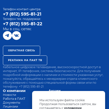
Телефон контакт-центра:
+7 (812) 595-81-21
Телефон тех. поддержки:
+7 (812) 595-81-22
Мы в соц. сетях:
ОБРАТНАЯ СВЯЗЬ
РЕКЛАМА НА ПАКТ ТВ
Кабельное цифровое телевидение, высокоскоростной доступ в
интернет, IP-телефония, системы безопасности. Для получения
подробной информации о наличии и стоимости указанных услуг,
пожалуйста, обращайтесь к менеджерам отдела клиентского
обслуживания с помощью специальной формы связи или по
телефону:
+7 (812) 595-81-21
О компании
Акции
Новости
Все тарифы
Работа в ПАКТ
Оплата
Мы используем файлы cookie.
Документы
Оборудование
Продолжая пользоваться сайтом, вы
Лицензии
соглашаетесь с
Заявка на подключение
условиями