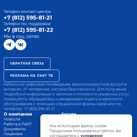
Телефон контакт-центра:
+7 (812) 595-81-21
Телефон тех. поддержки:
+7 (812) 595-81-22
Мы в соц. сетях:
ОБРАТНАЯ СВЯЗЬ
РЕКЛАМА НА ПАКТ ТВ
Кабельное цифровое телевидение, высокоскоростной доступ в
интернет, IP-телефония, системы безопасности. Для получения
подробной информации о наличии и стоимости указанных услуг,
пожалуйста, обращайтесь к менеджерам отдела клиентского
обслуживания с помощью специальной формы связи или по
телефону:
+7 (812) 595-81-21
О компании
Акции
Новости
Все тарифы
Работа в ПАКТ
Оплата
Мы используем файлы cookie.
Документы
Оборудование
Продолжая пользоваться сайтом, вы
Лицензии
соглашаетесь с
Заявка на подключение
условиями