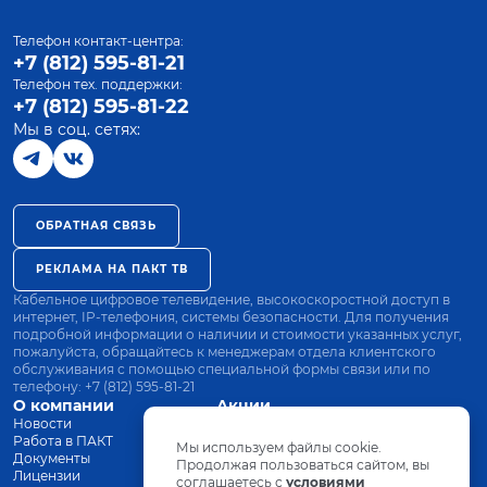
Телефон контакт-центра:
+7 (812) 595-81-21
Телефон тех. поддержки:
+7 (812) 595-81-22
Мы в соц. сетях:
ОБРАТНАЯ СВЯЗЬ
РЕКЛАМА НА ПАКТ ТВ
Кабельное цифровое телевидение, высокоскоростной доступ в
интернет, IP-телефония, системы безопасности. Для получения
подробной информации о наличии и стоимости указанных услуг,
пожалуйста, обращайтесь к менеджерам отдела клиентского
обслуживания с помощью специальной формы связи или по
телефону:
+7 (812) 595-81-21
О компании
Акции
Новости
Все тарифы
Работа в ПАКТ
Оплата
Мы используем файлы cookie.
Документы
Оборудование
Продолжая пользоваться сайтом, вы
Лицензии
соглашаетесь с
Заявка на подключение
условиями