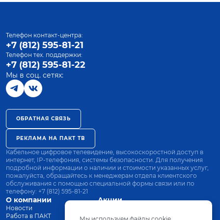
Телефон контакт-центра:
+7 (812) 595-81-21
Телефон тех. поддержки:
+7 (812) 595-81-22
Мы в соц. сетях:
ОБРАТНАЯ СВЯЗЬ
РЕКЛАМА НА ПАКТ ТВ
Кабельное цифровое телевидение, высокоскоростной доступ в
интернет, IP-телефония, системы безопасности. Для получения
подробной информации о наличии и стоимости указанных услуг,
пожалуйста, обращайтесь к менеджерам отдела клиентского
обслуживания с помощью специальной формы связи или по
телефону:
+7 (812) 595-81-21
О компании
Акции
Новости
Все тарифы
Работа в ПАКТ
Оплата
Мы используем файлы cookie.