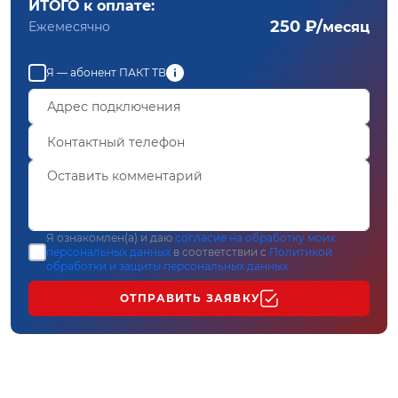
ИТОГО к оплате:
250 ₽/
Ежемесячно
месяц
Я — абонент ПАКТ ТВ
Я ознакомлен(а) и даю
согласие на обработку моих
персональных данных
в соответствии с
Политикой
обработки и защиты персональных данных
ОТПРАВИТЬ ЗАЯВКУ