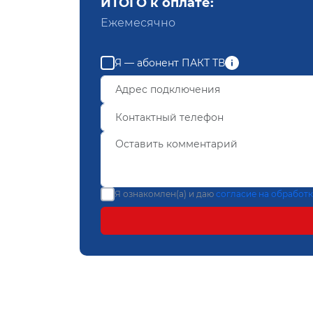
ИТОГО к оплате:
Ежемесячно
Я — абонент ПАКТ ТВ
Я ознакомлен(а) и даю
согласие на обработ