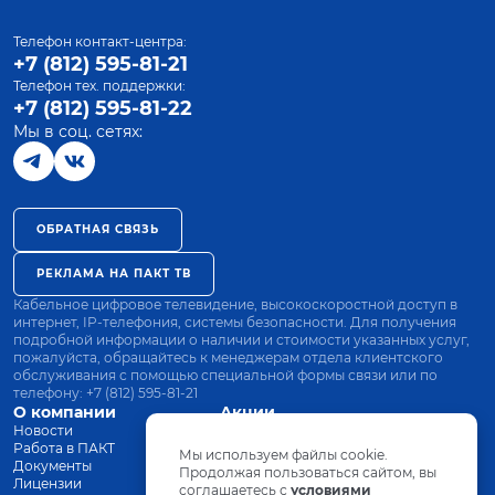
Телефон контакт-центра:
+7 (812) 595-81-21
Телефон тех. поддержки:
+7 (812) 595-81-22
Мы в соц. сетях:
ОБРАТНАЯ СВЯЗЬ
РЕКЛАМА НА ПАКТ ТВ
Кабельное цифровое телевидение, высокоскоростной доступ в
интернет, IP-телефония, системы безопасности. Для получения
подробной информации о наличии и стоимости указанных услуг,
пожалуйста, обращайтесь к менеджерам отдела клиентского
обслуживания с помощью специальной формы связи или по
телефону:
+7 (812) 595-81-21
О компании
Акции
Новости
Все тарифы
Работа в ПАКТ
Оплата
Мы используем файлы cookie.
Документы
Оборудование
Продолжая пользоваться сайтом, вы
Лицензии
соглашаетесь с
Заявка на подключение
условиями