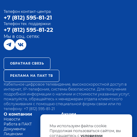
Телефон контакт-центра:
+7 (812) 595-81-21
Телефон тех. поддержки:
+7 (812) 595-81-22
Мы в соц. сетях:
ОБРАТНАЯ СВЯЗЬ
РЕКЛАМА НА ПАКТ ТВ
Кабельное цифровое телевидение, высокоскоростной доступ в
интернет, IP-телефония, системы безопасности. Для получения
подробной информации о наличии и стоимости указанных услуг,
пожалуйста, обращайтесь к менеджерам отдела клиентского
обслуживания с помощью специальной формы связи или по
телефону:
+7 (812) 595-81-21
О компании
Акции
Новости
Все тарифы
Работа в ПАКТ
Оплата
Мы используем файлы cookie.
Документы
Оборудование
Продолжая пользоваться сайтом, вы
Лицензии
соглашаетесь с
Заявка на подключение
условиями