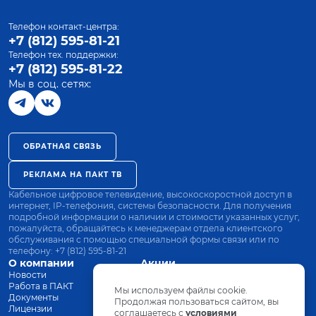
Телефон контакт-центра:
+7 (812) 595-81-21
Телефон тех. поддержки:
+7 (812) 595-81-22
Мы в соц. сетях:
ОБРАТНАЯ СВЯЗЬ
РЕКЛАМА НА ПАКТ ТВ
Кабельное цифровое телевидение, высокоскоростной доступ в
интернет, IP-телефония, системы безопасности. Для получения
подробной информации о наличии и стоимости указанных услуг,
пожалуйста, обращайтесь к менеджерам отдела клиентского
обслуживания с помощью специальной формы связи или по
телефону:
+7 (812) 595-81-21
О компании
Акции
Новости
Все тарифы
Работа в ПАКТ
Оплата
Мы используем файлы cookie.
Документы
Оборудование
Продолжая пользоваться сайтом, вы
Лицензии
соглашаетесь с
Заявка на подключение
условиями