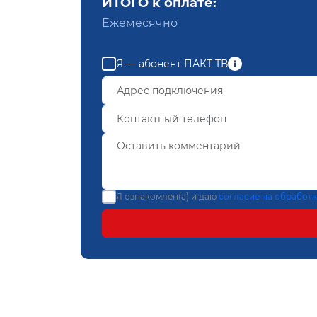
ИТОГО к оплате:
Ежемесячно
Я — абонент ПАКТ ТВ
Я ознакомлен(а) и даю
согласие на обработ