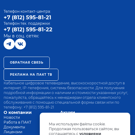
Телефон контакт-центра:
+7 (812) 595-81-21
Телефон тех. поддержки:
+7 (812) 595-81-22
Мы в соц. сетях:
ОБРАТНАЯ СВЯЗЬ
РЕКЛАМА НА ПАКТ ТВ
Кабельное цифровое телевидение, высокоскоростной доступ в
интернет, IP-телефония, системы безопасности. Для получения
подробной информации о наличии и стоимости указанных услуг,
пожалуйста, обращайтесь к менеджерам отдела клиентского
обслуживания с помощью специальной формы связи или по
телефону:
+7 (812) 595-81-21
О компании
Акции
Новости
Все тарифы
Работа в ПАКТ
Оплата
Мы используем файлы cookie.
Документы
Оборудование
Продолжая пользоваться сайтом, вы
Лицензии
соглашаетесь с
Заявка на подключение
условиями