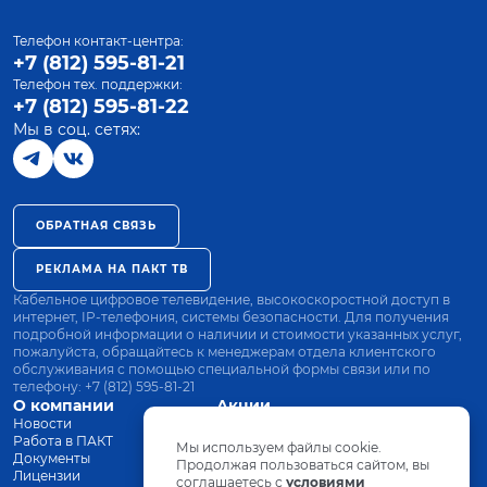
Телефон контакт-центра:
+7 (812) 595-81-21
Телефон тех. поддержки:
+7 (812) 595-81-22
Мы в соц. сетях:
ОБРАТНАЯ СВЯЗЬ
РЕКЛАМА НА ПАКТ ТВ
Кабельное цифровое телевидение, высокоскоростной доступ в
интернет, IP-телефония, системы безопасности. Для получения
подробной информации о наличии и стоимости указанных услуг,
пожалуйста, обращайтесь к менеджерам отдела клиентского
обслуживания с помощью специальной формы связи или по
телефону:
+7 (812) 595-81-21
О компании
Акции
Новости
Все тарифы
Работа в ПАКТ
Оплата
Мы используем файлы cookie.
Документы
Оборудование
Продолжая пользоваться сайтом, вы
Лицензии
соглашаетесь с
Заявка на подключение
условиями