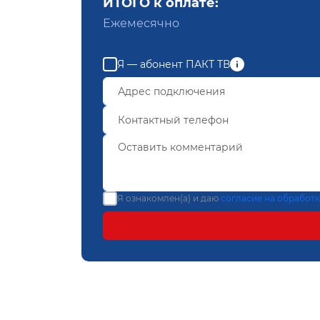
ИТОГО к оплате:
Ежемесячно
Я — абонент ПАКТ ТВ
Я ознакомлен(а) и даю
согласие на обработ