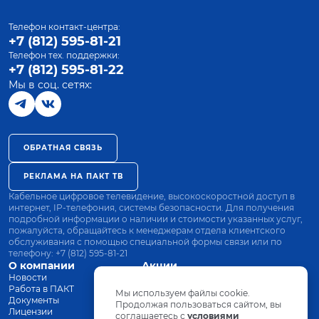
Телефон контакт-центра:
+7 (812) 595-81-21
Телефон тех. поддержки:
+7 (812) 595-81-22
Мы в соц. сетях:
ОБРАТНАЯ СВЯЗЬ
РЕКЛАМА НА ПАКТ ТВ
Кабельное цифровое телевидение, высокоскоростной доступ в
интернет, IP-телефония, системы безопасности. Для получения
подробной информации о наличии и стоимости указанных услуг,
пожалуйста, обращайтесь к менеджерам отдела клиентского
обслуживания с помощью специальной формы связи или по
телефону:
+7 (812) 595-81-21
О компании
Акции
Новости
Все тарифы
Работа в ПАКТ
Оплата
Мы используем файлы cookie.
Документы
Оборудование
Продолжая пользоваться сайтом, вы
Лицензии
соглашаетесь с
Заявка на подключение
условиями