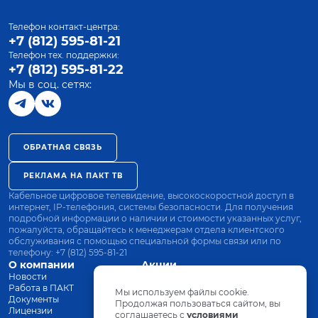
Телефон контакт-центра:
+7 (812) 595-81-21
Телефон тех. поддержки:
+7 (812) 595-81-22
Мы в соц. сетях:
ОБРАТНАЯ СВЯЗЬ
РЕКЛАМА НА ПАКТ ТВ
Кабельное цифровое телевидение, высокоскоростной доступ в
интернет, IP-телефония, системы безопасности. Для получения
подробной информации о наличии и стоимости указанных услуг,
пожалуйста, обращайтесь к менеджерам отдела клиентского
обслуживания с помощью специальной формы связи или по
телефону:
+7 (812) 595-81-21
О компании
Акции
Новости
Все тарифы
Работа в ПАКТ
Оплата
Мы используем файлы cookie.
Документы
Оборудование
Продолжая пользоваться сайтом, вы
Лицензии
соглашаетесь с
Заявка на подключение
условиями